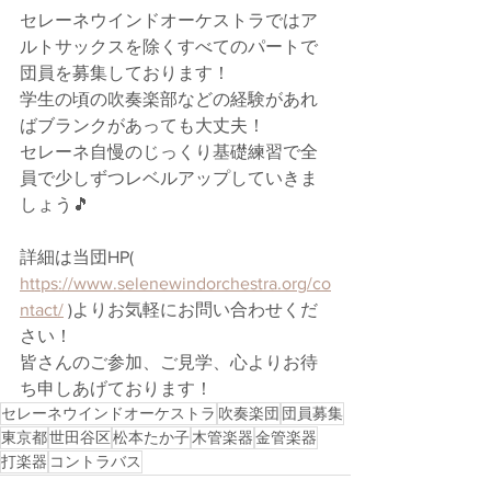
セレーネウインドオーケストラではア
ルトサックスを除くすべてのパートで
団員を募集しております！
学生の頃の吹奏楽部などの経験があれ
ばブランクがあっても大丈夫！
セレーネ自慢のじっくり基礎練習で全
員で少しずつレベルアップしていきま
しょう🎵
詳細は当団HP( 
https://www.selenewindorchestra.org/co
ntact/
 )よりお気軽にお問い合わせくだ
さい！
皆さんのご参加、ご見学、心よりお待
ち申しあげております！
セレーネウインドオーケストラ
吹奏楽団
団員募集
東京都
世田谷区
松本たか子
木管楽器
金管楽器
打楽器
コントラバス