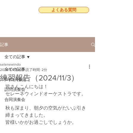
よくある質問
記事
全ての記事
selenewindo
全ての記事
2024年11月16日
読了時間: 2分
練習報告（2024/11/3）
SWO演奏会
皆さんこんにちは！
訪問演奏会
セレーネウィンドオーケストラです。
合同演奏会
秋も深まり、朝夕の空気がだいぶ引き
締まってきました。
皆様いかがお過ごしでしょうか。