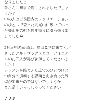
なりました☃️
皆さんご無事で過ごされましたでしょ
うか？
中の人は以前団内のレクリエーション
のひとつで登った高尾山に履いていっ
た登山用の靴を数年振りに引っ張り出
しました⛰️
2月最初の練習は、前回見学に来てくだ
さったアルトサックスとユーフォニア
ムのお二人が再び参加してくださいま
した！
レッスンを踏まえた上でのひとつひと
つ自分の演奏する譜面と向き合った練
習が出来たのではないでしょうか！
また是非いらっしゃってください！
🎵🎵🎵