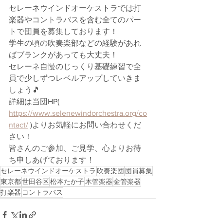
セレーネウインドオーケストラでは打
楽器やコントラバスを含む全てのパー
トで団員を募集しております！
学生の頃の吹奏楽部などの経験があれ
ばブランクがあっても大丈夫！
セレーネ自慢のじっくり基礎練習で全
員で少しずつレベルアップしていきま
しょう🎵
詳細は当団HP( 
https://www.selenewindorchestra.org/co
ntact/
 )よりお気軽にお問い合わせくだ
さい！
皆さんのご参加、ご見学、心よりお待
ち申しあげております！
セレーネウインドオーケストラ
吹奏楽団
団員募集
東京都
世田谷区
松本たか子
木管楽器
金管楽器
打楽器
コントラバス