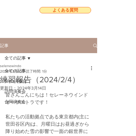
よくある質問
記事
全ての記事
selenewindo
全ての記事
2024年3月10日
読了時間: 1分
練習報告（2024/2/4）
SWO演奏会
更新日：
2024年3月14日
訪問演奏会
皆さんこんにちは！セレーネウインド
合同演奏会
オーケストラです！
私たちの活動拠点である東京都内(主に
世田谷区内)は、月曜日はお昼過ぎから
降り始めた雪の影響で一面の銀世界に