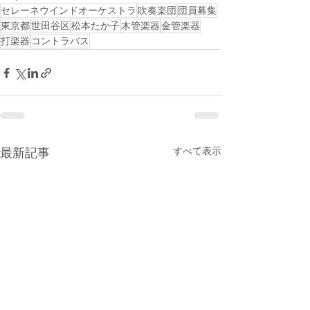
セレーネウインドオーケストラ
吹奏楽団
団員募集
東京都
世田谷区
松本たか子
木管楽器
金管楽器
打楽器
コントラバス
すべて表示
最新記事