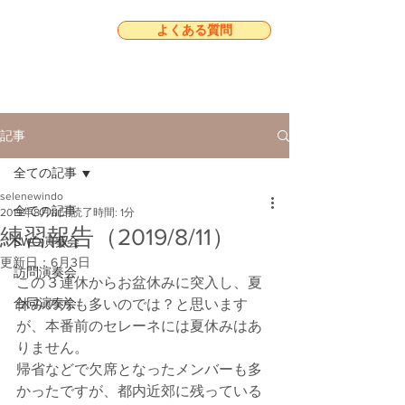
よくある質問
記事
全ての記事
selenewindo
全ての記事
2019年8月11日
読了時間: 1分
練習報告（2019/8/11）
SWO演奏会
更新日：
6月3日
訪問演奏会
この３連休からお盆休みに突入し、夏
合同演奏会
休みの方も多いのでは？と思います
が、本番前のセレーネには夏休みはあ
りません。
帰省などで欠席となったメンバーも多
かったですが、都内近郊に残っている