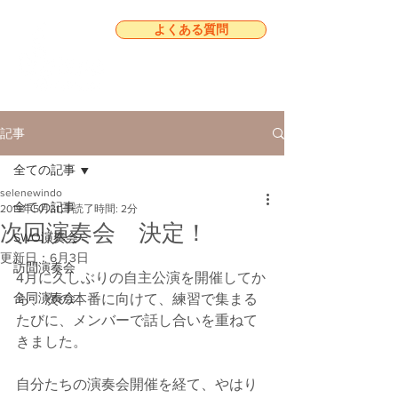
よくある質問
記事
全ての記事
selenewindo
全ての記事
2019年5月31日
読了時間: 2分
次回演奏会 決定！
SWO演奏会
更新日：
6月3日
訪問演奏会
4月に久しぶりの自主公演を開催してか
合同演奏会
ら、次の本番に向けて、練習で集まる
たびに、メンバーで話し合いを重ねて
きました。
自分たちの演奏会開催を経て、やはり