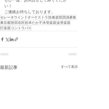
ぜひ一度、お問合せしてみてくださ
い！
ご連絡お待ちしております。 
セレーネウインドオーケストラ
吹奏楽団
団員募集
東京都
世田谷区
松本たか子
木管楽器
金管楽器
打楽器
コントラバス
すべて表示
最新記事