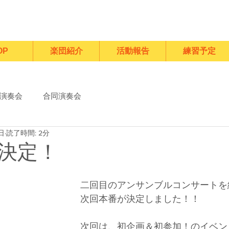
OP
楽団紹介
活動報告
練習予定
演奏会
合同演奏会
日
読了時間: 2分
決定！
二回目のアンサンブルコンサートを
次回本番が決定しました！！
次回は、初企画＆初参加！のイベン