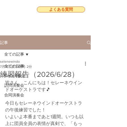
よくある質問
記事
全ての記事
selenewindo
全ての記事
7月3日
読了時間: 2分
練習報告（2026/6/28）
SWO演奏会
皆さん、こんにちは！セレーネウイン
訪問演奏会
ドオーケストラです🎵
合同演奏会
今日もセレーネウインドオーケストラ
の午後練習でした！
いよいよ本番まであと1週間。いつも以
上に団員全員の表情が真剣で、「もっ