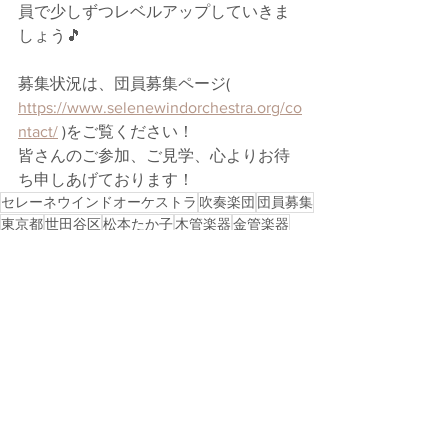
員で少しずつレベルアップしていきま
しょう🎵
募集状況は、団員募集ページ( 
https://www.selenewindorchestra.org/co
ntact/
 )をご覧ください！
皆さんのご参加、ご見学、心よりお待
ち申しあげております！
セレーネウインドオーケストラ
吹奏楽団
団員募集
東京都
世田谷区
松本たか子
木管楽器
金管楽器
打楽器
コントラバス
すべて表示
最新記事