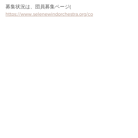
募集状況は、団員募集ページ( 
https://www.selenewindorchestra.org/co
ntact/
 )をご覧ください！
皆さんのご参加、ご見学、心よりお待
ち申しあげております！
セレーネウインドオーケストラ
吹奏楽団
団員募集
東京都
世田谷区
松本たか子
木管楽器
金管楽器
打楽器
コントラバス
すべて表示
最新記事