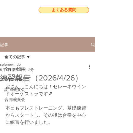
よくある質問
記事
全ての記事
selenewindo
全ての記事
5月5日
読了時間: 2分
練習報告（2026/4/26）
SWO演奏会
皆さん、こんにちは！セレーネウイン
訪問演奏会
ドオーケストラです🎵
合同演奏会
本日もブレストレーニング、基礎練習
からスタートし、その後は合奏を中心
に練習を行いました。