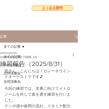
よくある質問
記事
全ての記事
selenewindo
全ての記事
2025年9月7日
読了時間: 2分
練習報告（2025/8/31）
SWO演奏会
皆さん、こんにちは！セレーネウイン
訪問演奏会
ドオーケストラです🎵
合同演奏会
今回の練習では、本番に向けてメトロ
ノームを外して曲を通す練習を行いま
した。
テンポ感や曲間の流れ、スタミナ配分