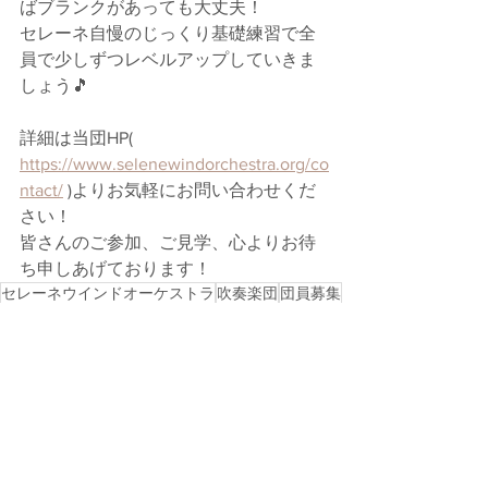
ばブランクがあっても大丈夫！
セレーネ自慢のじっくり基礎練習で全
員で少しずつレベルアップしていきま
しょう🎵
詳細は当団HP( 
https://www.selenewindorchestra.org/co
ntact/
 )よりお気軽にお問い合わせくだ
さい！
皆さんのご参加、ご見学、心よりお待
ち申しあげております！
セレーネウインドオーケストラ
吹奏楽団
団員募集
東京都
世田谷区
松本たか子
木管楽器
金管楽器
打楽器
コントラバス