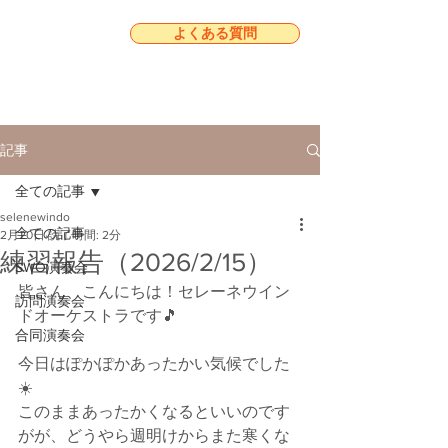
よくある質問
記事
全ての記事
selenewindo
全ての記事
2月20日
読了時間: 2分
練習報告（2026/2/15）
SWO演奏会
皆さん、こんにちは！セレーネウイン
訪問演奏会
ドオーケストラです🎵
合同演奏会
今日はぽかぽかあったかい気候でした
☀️
このままあったかくなるといいのです
がが、どうやら週明けからまた寒くな