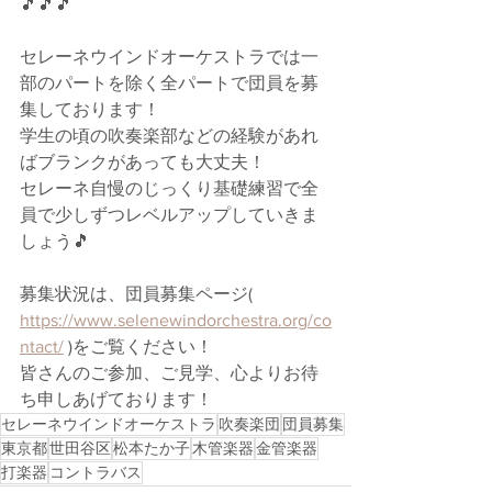
🎵🎵🎵
セレーネウインドオーケストラでは一
部のパートを除く全パートで団員を募
集しております！
学生の頃の吹奏楽部などの経験があれ
ばブランクがあっても大丈夫！
セレーネ自慢のじっくり基礎練習で全
員で少しずつレベルアップしていきま
しょう🎵
募集状況は、団員募集ページ( 
https://www.selenewindorchestra.org/co
ntact/
 )をご覧ください！
皆さんのご参加、ご見学、心よりお待
ち申しあげております！
セレーネウインドオーケストラ
吹奏楽団
団員募集
東京都
世田谷区
松本たか子
木管楽器
金管楽器
打楽器
コントラバス