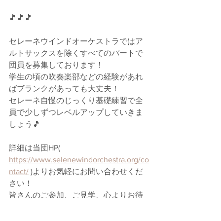
🎵🎵🎵
セレーネウインドオーケストラではア
ルトサックスを除くすべてのパートで
団員を募集しております！
学生の頃の吹奏楽部などの経験があれ
ばブランクがあっても大丈夫！
セレーネ自慢のじっくり基礎練習で全
員で少しずつレベルアップしていきま
しょう🎵
詳細は当団HP( 
https://www.selenewindorchestra.org/co
ntact/
 )よりお気軽にお問い合わせくだ
さい！
皆さんのご参加、ご見学、心よりお待
ち申しあげております！
セレーネウインドオーケストラ
吹奏楽団
団員募集