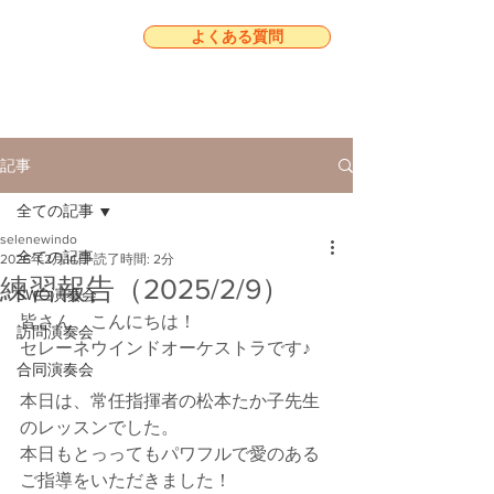
よくある質問
記事
全ての記事
selenewindo
全ての記事
2025年2月14日
読了時間: 2分
練習報告（2025/2/9）
SWO演奏会
皆さん、こんにちは！
訪問演奏会
セレーネウインドオーケストラです♪
合同演奏会
本日は、常任指揮者の松本たか子先生
のレッスンでした。
本日もとっってもパワフルで愛のある
ご指導をいただきました！