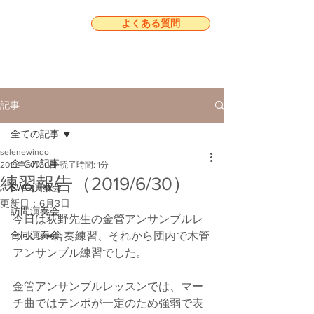
よくある質問
記事
全ての記事
selenewindo
全ての記事
2019年6月30日
読了時間: 1分
練習報告（2019/6/30）
SWO演奏会
更新日：
6月3日
訪問演奏会
今日は荻野先生の金管アンサンブルレ
合同演奏会
ッスン→合奏練習、それから団内で木管
アンサンブル練習でした。
金管アンサンブルレッスンでは、マー
チ曲ではテンポが一定のため強弱で表